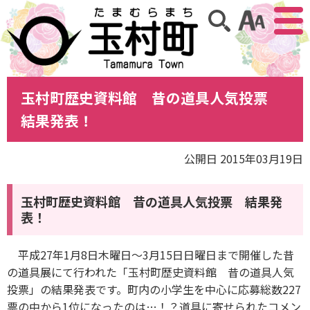
アクセ
サイト内検索
玉村町歴史資料館 昔の道具人気投票
結果発表！
公開日 2015年03月19日
玉村町歴史資料館 昔の道具人気投票 結果発
表！
平成27年1月8日木曜日～3月15日日曜日まで開催した昔
の道具展にて行われた「玉村町歴史資料館 昔の道具人気
投票」の結果発表です。町内の小学生を中心に応募総数227
票の中から1位になったのは…！？道具に寄せられたコメン