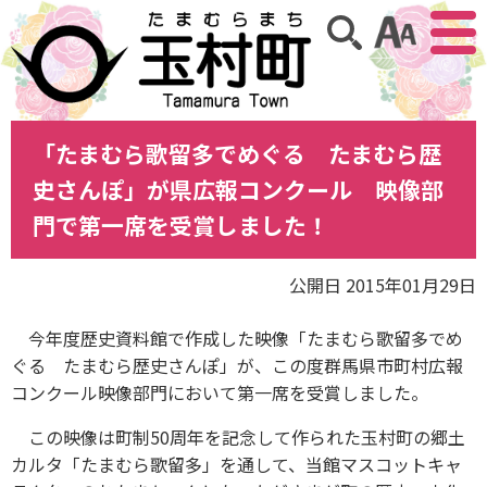
アクセ
サイト内検索
「たまむら歌留多でめぐる たまむら歴
史さんぽ」が県広報コンクール 映像部
門で第一席を受賞しました！
公開日 2015年01月29日
今年度歴史資料館で作成した映像「たまむら歌留多でめ
ぐる たまむら歴史さんぽ」が、この度群馬県市町村広報
コンクール映像部門において第一席を受賞しました。
この映像は町制50周年を記念して作られた玉村町の郷土
カルタ「たまむら歌留多」を通して、当館マスコットキャ