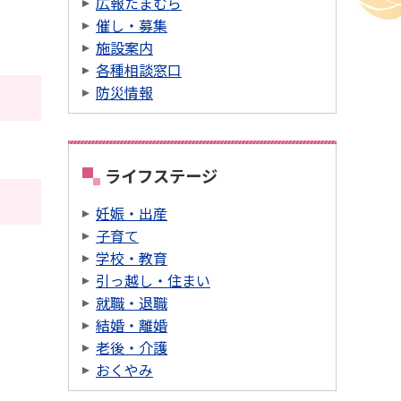
広報たまむら
催し・募集
施設案内
各種相談窓口
防災情報
ライフステージ
妊娠・出産
子育て
学校・教育
引っ越し・住まい
就職・退職
結婚・離婚
老後・介護
おくやみ