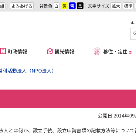
ji
よみあげる
背景色
白
黄
青
黒
文字サイズ
拡大
標準
キ
町政情報
観光情報
移住・定住
営利活動法人（NPO法人）
）
公開日 2014年0
O法人とは何か、設立手続、設立申請書類の記載方法等について