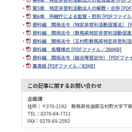
第5章 特定非営利活動法人の解散・合併 [PDFフ
第6章 所轄庁による監督・罰則 [PDFファイル／
資料編 関係法令（特定非営利活動促進法） [PD
資料編 関係法令（群馬県特定非営利活動促進法施
資料編 関係法令（玉村町群馬県特定非営利活動促
資料編 各種様式 [PDFファイル／280KB]
資料編 関係法令（組合等登記令） [PDFファイル
裏表紙 [PDFファイル／82KB]
この記事に関するお問い合わせ
企画課
住所：
〒370-1192 群馬県佐波郡玉村町大字下新
TEL：
0270-64-7711
FAX：
0270-65-2592