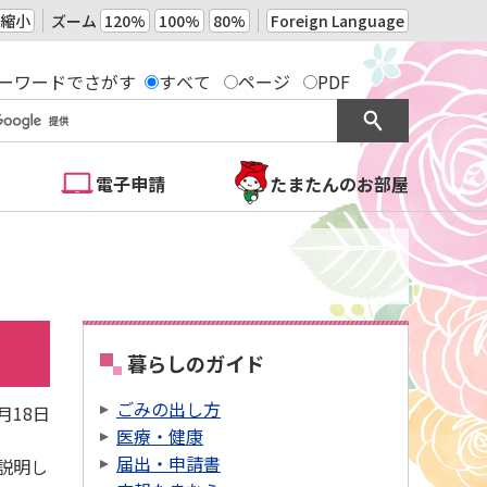
縮小
ズーム
120%
100%
80%
Foreign Language
ーワードでさがす
すべて
ページ
PDF
電子申請
たまたんのお部屋
暮らしのガイド
ごみの出し方
9月18日
医療・健康
届出・申請書
説明し