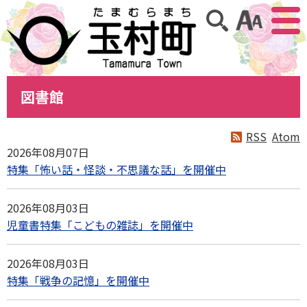
アクセ
サイト内検索
図書館
RSS
Atom
2026年08月07日
特集「怖い話・怪談・不思議な話」を開催中
2026年08月03日
児童書特集「こどもの雑誌」を開催中
2026年08月03日
特集「戦争の記憶」を開催中