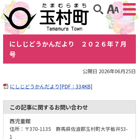
アクセ
サイト内検索
にしじどうかんだより ２０２６年７月
号
公開日 2026年06月25日
にしじどうかんだより[PDF：334KB]
この記事に関するお問い合わせ
西児童館
住所：
〒370-1135 群馬県佐波郡玉村町大字板井53-
1