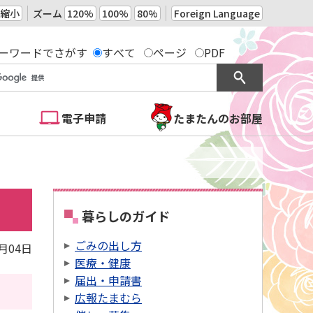
縮小
ズーム
120%
100%
80%
Foreign Language
ーワードでさがす
すべて
ページ
PDF
電子申請
たまたんのお部屋
暮らしのガイド
ごみの出し方
6月04日
医療・健康
届出・申請書
広報たまむら