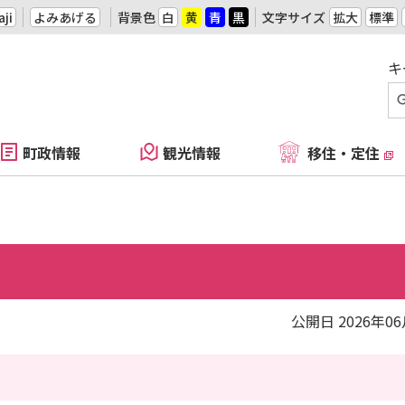
ji
よみあげる
背景色
白
黄
青
黒
文字サイズ
拡大
標準
キ
町政情報
観光情報
移住・定住
公開日 2026年0
）