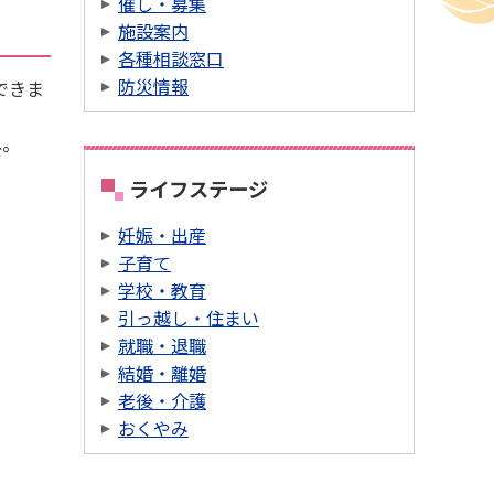
催し・募集
施設案内
各種相談窓口
防災情報
できま
ね。
ライフステージ
妊娠・出産
子育て
学校・教育
引っ越し・住まい
就職・退職
結婚・離婚
老後・介護
おくやみ