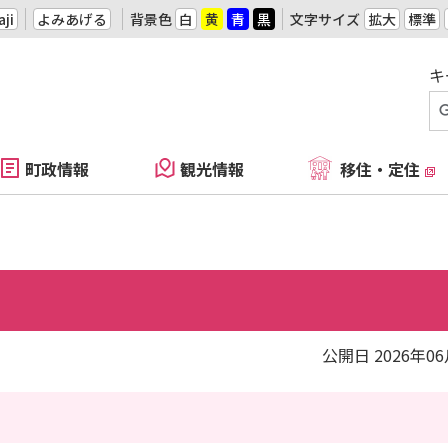
ji
よみあげる
背景色
白
黄
青
黒
文字サイズ
拡大
標準
キ
町政情報
観光情報
移住・定住
公開日 2026年0