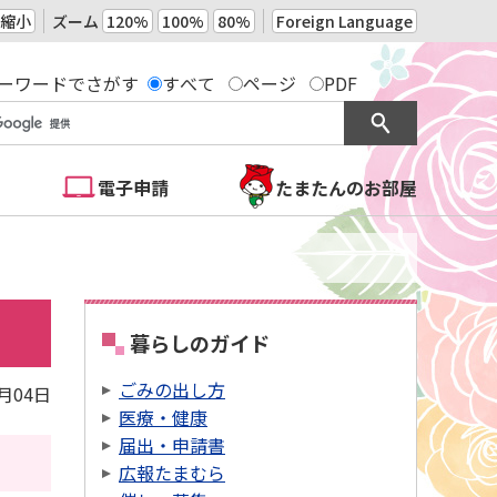
縮小
ズーム
120%
100%
80%
Foreign Language
ーワードでさがす
すべて
ページ
PDF
電子申請
たまたんのお部屋
暮らしのガイド
ごみの出し方
6月04日
医療・健康
届出・申請書
広報たまむら