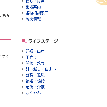
催し・募集
施設案内
各種相談窓口
な場所
防災情報
ライフステージ
妊娠・出産
えてく
子育て
学校・教育
引っ越し・住まい
就職・退職
結婚・離婚
老後・介護
おくやみ