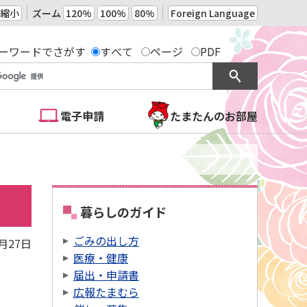
縮小
ズーム
120%
100%
80%
Foreign Language
ーワードでさがす
すべて
ページ
PDF
電子申請
たまたんのお部屋
暮らしのガイド
ごみの出し方
2月27日
医療・健康
届出・申請書
広報たまむら