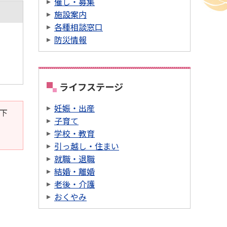
催し・募集
施設案内
各種相談窓口
防災情報
ライフステージ
妊娠・出産
。下
子育て
学校・教育
引っ越し・住まい
就職・退職
結婚・離婚
老後・介護
おくやみ