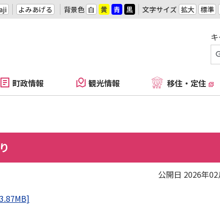
ji
よみあげる
背景色
白
黄
青
黒
文字サイズ
拡大
標準
キ
町政情報
観光情報
移住・定住
より
公開日 2026年0
87MB]