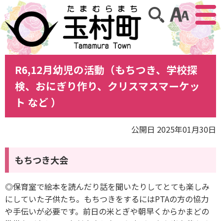
アクセ
サイト内検索
R6,12月幼児の活動（もちつき、学校探
検、おにぎり作り、クリスマスマーケッ
ト など ）
公開日 2025年01月30日
もちつき大会
◎保育室で絵本を読んだり話を聞いたりしてとても楽しみ
にしていた子供たち。もちつきをするにはPTAの方の協力
や手伝いが必要です。前日の米とぎや朝早くからかまどの