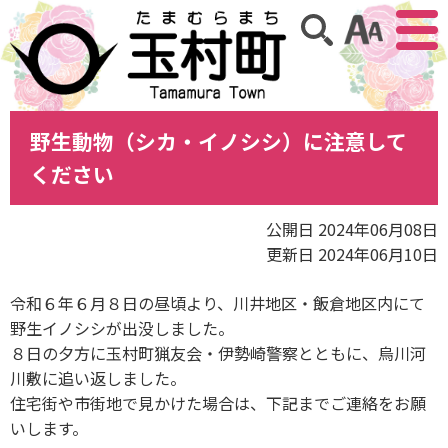
アクセ
サイト内検索
野生動物（シカ・イノシシ）に注意して
ください
公開日 2024年06月08日
更新日 2024年06月10日
令和６年６月８日の昼頃より、川井地区・飯倉地区内にて
野生イノシシが出没しました。
８日の夕方に玉村町猟友会・伊勢崎警察とともに、烏川河
川敷に追い返しました。
住宅街や市街地で見かけた場合は、下記までご連絡をお願
いします。