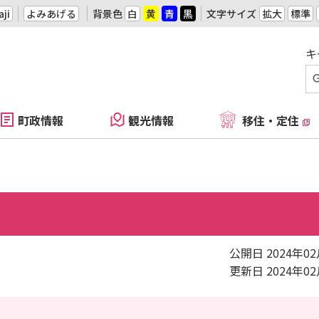
ji
よみあげる
背景色
白
黄
青
黒
文字サイズ
拡大
標準
キ
町政情報
観光情報
移住・定住
公開日 2024年0
更新日 2024年0