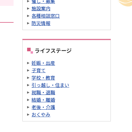
催し・募集
施設案内
各種相談窓口
防災情報
ライフステージ
妊娠・出産
子育て
学校・教育
引っ越し・住まい
就職・退職
結婚・離婚
老後・介護
おくやみ