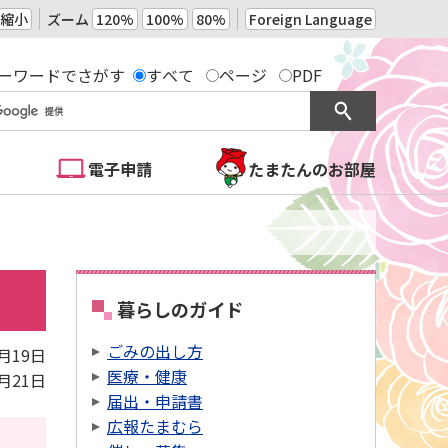
縮小
ズーム
120%
100%
80%
Foreign Language
ーワードでさがす
すべて
ページ
PDF
電子申請
たまたんのお部屋
暮らしのガイド
ごみの出し方
2月19日
医療・健康
2月21日
届出・申請書
広報たまむら