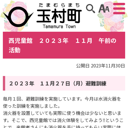
アクセ
サイト内検索
西児童館 ２０２３年 １１月 午前の
活動
公開日 2023年11月30日
２０２３年 １１月２７日（月）避難訓練
毎月１回、避難訓練を実施しています。今月は水消火器を
使った訓練を実施しました。
消火器を設置していても実際に使う機会は少ないと思いま
す。そこで、西児童館では消火体験をしてみよう‼というこ
とで、来館者さんにも消火器を手に持ってもらい実際に体