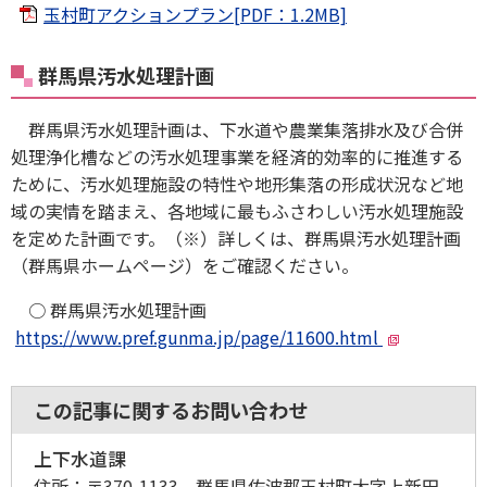
玉村町アクションプラン[PDF：1.2MB]
群馬県汚水処理計画
群馬県汚水処理計画は、下水道や農業集落排水及び合併
処理浄化槽などの汚水処理事業を経済的効率的に推進する
ために、汚水処理施設の特性や地形集落の形成状況など地
域の実情を踏まえ、各地域に最もふさわしい汚水処理施設
を定めた計画です。（※）詳しくは、群馬県汚水処理計画
（群馬県ホームページ）をご確認ください。
○ 群馬県汚水処理計画
https://www.pref.gunma.jp/page/11600.html
この記事に関するお問い合わせ
上下水道課
住所：
〒370-1133 群馬県佐波郡玉村町大字上新田