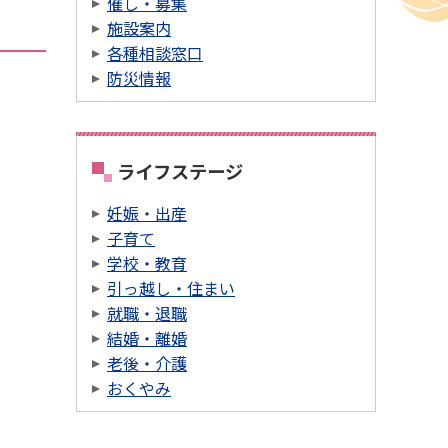
催し・募集
施設案内
各種相談窓口
防災情報
ライフステージ
妊娠・出産
子育て
学校・教育
引っ越し・住まい
就職・退職
結婚・離婚
老後・介護
おくやみ