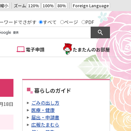
縮小
ズーム
120%
100%
80%
Foreign Language
ーワードでさがす
すべて
ページ
PDF
電子申請
たまたんのお部屋
暮らしのガイド
ごみの出し方
4月18日
医療・健康
届出・申請書
広報たまむら