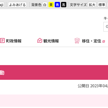
ji
よみあげる
背景色
白
黄
青
黒
文字サイズ
拡大
標準
キ
町政情報
観光情報
移住・定住
活動
公開日 2023年0