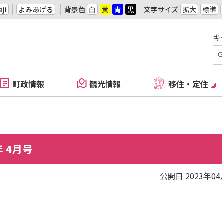
ji
よみあげる
背景色
白
黄
青
黒
文字サイズ
拡大
標準
キ
町政情報
観光情報
移住・定住
 4月号
公開日 2023年0