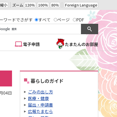
縮小
ズーム
120%
100%
80%
Foreign Language
ーワードでさがす
すべて
ページ
PDF
電子申請
たまたんのお部屋
暮らしのガイド
ごみの出し方
4月04日
医療・健康
届出・申請書
広報たまむら