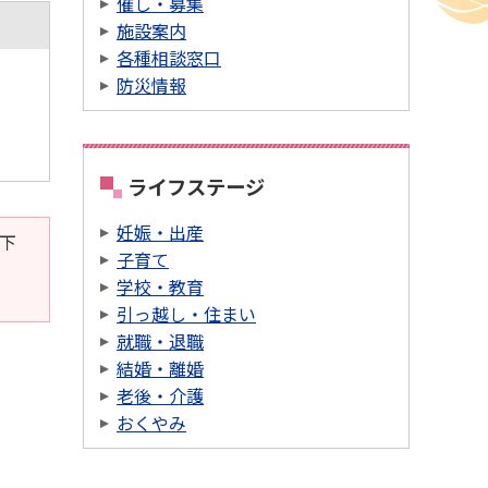
催し・募集
施設案内
各種相談窓口
防災情報
ライフステージ
妊娠・出産
。下
子育て
学校・教育
引っ越し・住まい
就職・退職
結婚・離婚
老後・介護
おくやみ