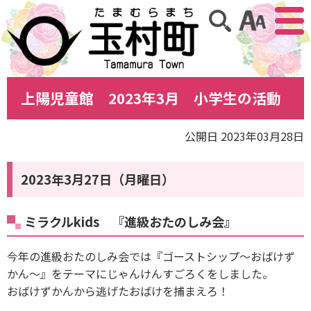
アクセ
サイト内検索
上陽児童館 2023年3月 小学生の活動
公開日 2023年03月28日
2023年3月27日（月曜日）
ミラクルkids 『進級おたのしみ会』
今年の進級おたのしみ会では『ゴーストシップ〜おばけず
かん〜』をテーマにじゃんけんすごろくをしました。
おばけずかんから逃げたおばけを捕まえろ！