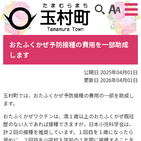
アクセ
サイト内検索
おたふくかぜ予防接種の費用を一部助成
します
公開日 2025年04月01日
更新日 2026年04月01日
玉村町では、おたふくかぜ予防接種の費用の一部を助成し
ます。
おたふくかぜワクチンは、満１歳以上のおたふくかぜ既往
歴のない人であれば接種できますが、日本小児科学会は、
計２回の接種を推奨しています。１回目を１歳になったら
早めに、２回目を小学校入学前の１年間に接種することを