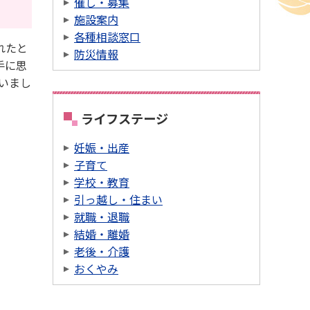
催し・募集
施設案内
各種相談窓口
れたと
防災情報
手に思
いまし
ライフステージ
妊娠・出産
子育て
学校・教育
引っ越し・住まい
就職・退職
結婚・離婚
老後・介護
おくやみ