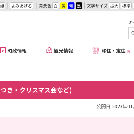
ji
よみあげる
背景色
白
黄
青
黒
文字サイズ
拡大
標準
キ
町政情報
観光情報
移住・定住
ちつき・クリスマス会など)
公開日 2023年0
中