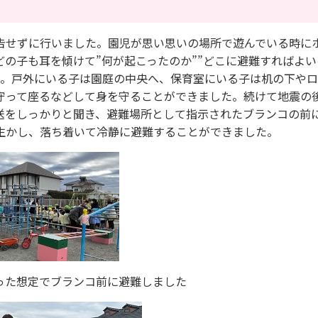
告せずに行いました。園児が思い思いの場所で遊んでいる時に
の子も耳を傾けて”何が起こったのか””どこに避難すればよい
た。戸外にいる子は園庭の中央へ、保育室にいる子は机の下や
守って座るなどして身を守ることができました。続けて地震の
送をしっかりと聞き、避難場所として指示されたブランコの前
生かし、落ち着いて冷静に避難することができました。
想定でブランコ前に避難しました