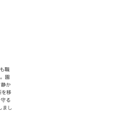
も職
た。園
て静か
所を移
を守る
しまし