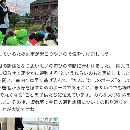
ているため火事が起こりやいので気をつけましょう
目の訓練となり思い思いの遊びの時間に行われました。“園児で
に知らせて速やかに避難する”というねらいのもと実施しまし
聞き、室内へ素早く逃げ込んで、“だんごむしのポーズ”をし
不審者から身を隠すためのポーズであること、またいつでも場
で丸くなる”ことを子供たちに伝えています。みんな大切な命
した。その後、遊戯室で今日の避難訓練についての振り返りを
ことが大切ですね。