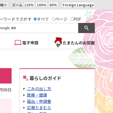
縮小
ズーム
120%
100%
80%
Foreign Language
ーワードでさがす
すべて
ページ
PDF
電子申請
たまたんのお部屋
暮らしのガイド
ごみの出し方
1月06日
医療・健康
届出・申請書
広報たまむら
）