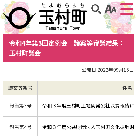
アクセ
サイト内検索
令和4年第3回定例会 議案等審議結果：
玉村町議会
公開日 2022年09月15日
議案等番号
件名
報告第3号
令和３年度玉村町土地開発公社決算報告に
報告第4号
令和３年度公益財団法人玉村町文化振興財