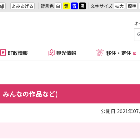
ji
よみあげる
背景色
白
黄
青
黒
文字サイズ
拡大
標準
キ
町政情報
観光情報
移住・定住
・みんなの作品など)
公開日 2021年0
喫しています！！