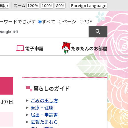
縮小
ズーム
120%
100%
80%
Foreign Language
ーワードでさがす
すべて
ページ
PDF
電子申請
たまたんのお部屋
暮らしのガイド
ごみの出し方
7月07日
医療・健康
届出・申請書
広報たまむら