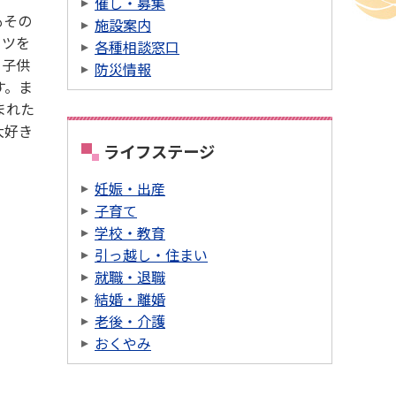
催し・募集
もその
施設案内
ーツを
各種相談窓口
て子供
防災情報
す。ま
まれた
大好き
ライフステージ
妊娠・出産
子育て
学校・教育
引っ越し・住まい
就職・退職
結婚・離婚
老後・介護
おくやみ