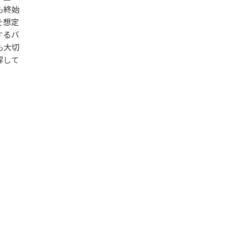
も終始
を想定
するバ
も大切
解して