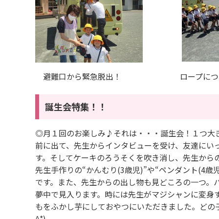
避難口から緊急脱出！ ロープにつか
誕生会特集！！
◎月１回のお楽しみ♪それは・・・誕生会！１つ大
前に出て、先生からインタビューを受け、友達にいっ
す。そしてケーキのろうそくを吹き消し、先生から
先生手作りの“かんむり(3歳児)”や“ペンダント(4歳
です。また、先生からの出し物も見どころの一つ。
夢中で見入ります。時には先生がマジシャンに変身
もをふかし芋にしておやつにいただきました。どの子
^