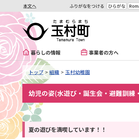
本文へ
ふりがなをつける
ひらがな
Roma
暮らしの情報
事業者の方へ
トップ
組織
玉村幼稚園
幼児の姿(水遊び・誕生会・避難訓練
夏の遊びを満