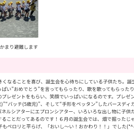
まり避難します
きくなることを喜び、誕生会を心待ちにしている子供たち。誕
ぱい”おめでとう”を言ってもらったり、歌を歌ってもらった
のプレゼントをもらい、笑顔でいっぱいになるのです。プレゼ
児)”“バッチ(5歳児)”、そして“手形をペッタン”したバースディ
パネルシアターにエプロンシアター、いろいろな出し物に子供
することだってあるのです！６月の誕生会では、畑で掘ったじ
もペロリと平らげ、「おいし～い！おかわり！！」でした(*^
*)