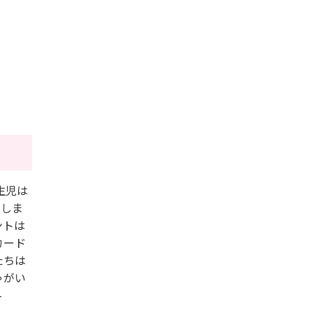
生児は
りしま
ントは
カード
たちは
ゃがい
-
。