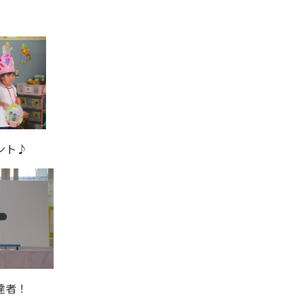
ント♪
達者！