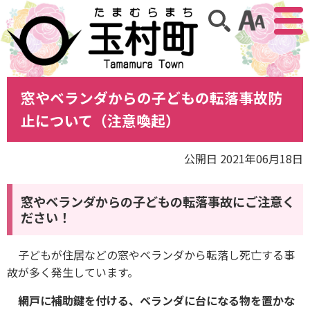
アクセ
サイト内検索
窓やベランダからの子どもの転落事故防
止について（注意喚起）
公開日 2021年06月18日
窓やベランダからの子どもの転落
事故にご
注意く
ださい！
子どもが住居などの窓やベランダから転落し死亡する事
故が多く発生しています。
網戸に補助鍵を付ける、ベランダに台になる物を置かな