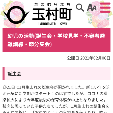
アクセ
サイト内検索
幼児の活動(誕生会・学校見学・不審者避
難訓練・節分集会)
公開日 2021年02月08日
誕生会
◎21日に1月生まれの誕生会が開かれました。新しい年を迎
え元気に新学期がスタート！のはずでしたが、コロナの感
染拡大により今年度最後の保育体験が中止となりました。
残念に思っていた子供たちでしたが、1月生まれの誕生会を
みんなで祝い、「おめでとう」の気持ちを伝えたり、歌っ