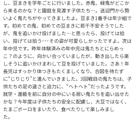
し、豆まきを学年ごとに行いました。赤鬼、緑鬼がどこか
ら来るのかな？と園庭を見渡す子供たち…。送迎門から勢
いよく鬼たちがやってきましたよ。豆まき1番手は年少組で
す。初めての鬼、初めての豆まきに若干不安そうでした
が、鬼を追いかけ投げました…と思ったら、投げては拾
い、投げては拾う･･･その姿が可愛らしかったですよ。次は
年中児です。昨年体験済みの年中児は鬼たちとにらめっ
こ？のように、向かい合っていましたが、動き出したら楽
しそうに追いかけまわして豆を投げていました。さあ！年
長児はすっかり体つきもたくましくなり、合図を待たず
に”じりじり”と進んでいきました。3回戦目の鬼たちは、子
供たちの足の速さと迫力に、“ヘトヘト”だったようです。
就学・進級を前に自分の中にいる弱い鬼たちを追い出せた
かな？今年度は子供たちの安全に配慮し、大豆ではなく、
たまごボーロをまいたり、食べたりして楽しみまし
た。