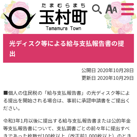
アクセ
サイト内検索
光ディスク等による給与支払報告書の提
出
公開日 2020年10月28日
更新日 2020年10月29日
■個人の住民税の「給与支払報告書」の光ディスク等によ
る提出を開始される場合は、事前に承認申請書をご提出く
ださい。
令和3年1月以後に提出する給与支払報告書または公的年金
等支払報告書について、支払調書ごとの前々年に提出すべ
きであった枚数が100枚以上（改正前1,000枚以上）のとき