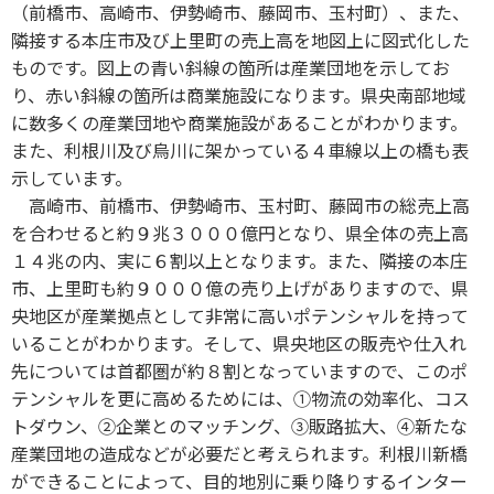
（前橋市、高崎市、伊勢崎市、藤岡市、玉村町）、また、
隣接する本庄市及び上里町の売上高を地図上に図式化した
ものです。図上の青い斜線の箇所は産業団地を示してお
り、赤い斜線の箇所は商業施設になります。県央南部地域
に数多くの産業団地や商業施設があることがわかります。
また、利根川及び烏川に架かっている４車線以上の橋も表
示しています。
高崎市、前橋市、伊勢崎市、玉村町、藤岡市の総売上高
を合わせると約９兆３０００億円となり、県全体の売上高
１４兆の内、実に６割以上となります。また、隣接の本庄
市、上里町も約９０００億の売り上げがありますので、県
央地区が産業拠点として非常に高いポテンシャルを持って
いることがわかります。そして、県央地区の販売や仕入れ
先については首都圏が約８割となっていますので、このポ
テンシャルを更に高めるためには、①物流の効率化、コス
トダウン、②企業とのマッチング、③販路拡大、④新たな
産業団地の造成などが必要だと考えられます。利根川新橋
ができることによって、目的地別に乗り降りするインター