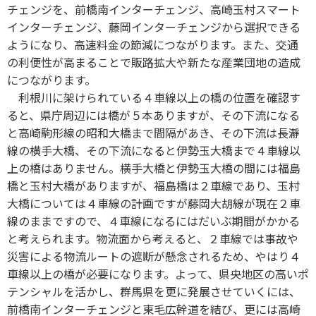
チェンジを、前橋南インターチェンジ、高崎玉村スマート
インターチェンジ、藤岡インターチェンジから選択できる
ようになり、高速料金の節減につながります。また、交通
の利便性が高まることで販路拡大や新たな産業団地の造成
につながります。
利根川に架けられている４車線以上の橋の位置を確認す
ると、県庁周辺には橋が５本ありますが、その下流になる
と高崎駒形線の昭和大橋まで間隔があき、その下流は長瀞
線の横手大橋、その下流になると伊勢玉大橋まで４車線以
上の橋はありません。横手大橋と伊勢玉大橋の間には福島
橋と玉村大橋がありますが、福島橋は２車線であり、玉村
大橋については４車線の計画ですが藤岡大胡線が現在２車
線のままですので、４車線になるにはだいぶ期間がかかる
と考えられます。物流面から考えると、２車線では事故や
災害による物流ルートの遮断が懸念されるため、やはり４
車線以上の橋が必要になります。よって、県央地区の高いポ
テンシャルを活かし、群馬県を更に発展させていくには、
前橋南インターチェンジと東毛広幹道を結び、更には高崎