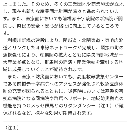
上しました。そのため、多くの工業団地や商業施設が立地
し、現在も新たな産業団地計画が着々と進められていま
す。また、医療面においても前橋赤十字病院の新病院が開
院し、県民の安全・安心が格段に向上しているところで
す。
利根川新橋の建設により、関越道・北関東道・東毛広幹
道とリンクした４車線ネットワークが完成し、隣接市町の
連携強化により、産業圏の拡大とともに県央南部地域が一
大産業拠点となり、群馬県の経済・産業活動を牽引する地
域に成長していくことが期待されます。
また、医療・防災面においても、高度救命救急センター
である前橋赤十字病院へのアクセスが強化され救急医療体
制の充実が図られるとともに、災害時においては基幹災害
拠点病院となる同病院や群馬ヘリポート、地域防災拠点の
機能を持つＧメッセ群馬とのリダンダンシー（注１）が確
保されるなど、様々な効果が期待されます。
（注１）