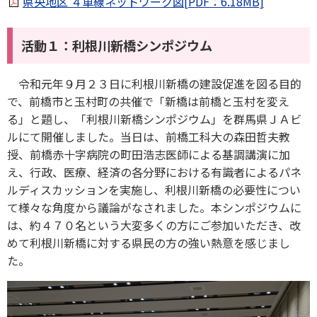
県央地区 ４車線ネットワーク図[PDF：6.18MB]
活動１：利根川新橋シンポジウム
令和元年９月２３日に利根川新橋の建設促進を図る目的
で、前橋市と玉村町の共催で「新橋は前橋と玉村を変え
る」と題し、「利根川新橋シンポジウム」を群馬県ＪＡビ
ルにて開催しました。当日は、前橋工科大の森田哲夫教
授、前橋赤十字病院の町田浩志医師による基調講演に加
え、行政、医療、経済の各分野における有識者によるパネ
ルディスカッションを実施し、利根川新橋の必要性につい
て様々な角度から議論がなされました。本シンポジウムに
は、約４７０名という大変多くの方にご参加いただき、改
めて利根川新橋に対する県民の方の強い熱意を感じまし
た。