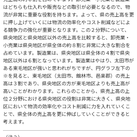
はどちらも仕入れや販売などの取引が必要となるので、物
流が非常に重要な役割を持ちます。よって、県の売上高を更
に押し上げていくには物流の効率化やコスト削減などによ
る競争力の強化が重要となります。この２分野について、
県央地区と県央地区以外の売上高を比較すると、卸売業・
小売業は県央地区が県全体の約８割と非常に大きな割合を
占めています。製造業は、県央地区は県全体の４割で県央
地区以外は６割となっています。製造業はやはり、太田市が
ある東毛地区が強いと思われがちですが、円グラフ左下の
※を見ると、東毛地区（太田市、館林市、邑楽郡）の売上
高は３割であり、県央地区の方が東毛地区よりも売上高が
高いことがわかります。これらのことから、県売上高の上
位２分野における県央地区の役割は非常に大きく、県央地
区において物流の効率化やコスト削減に力を入れていくこ
とで、県全体の売上高を更に伸ばしていくことができると
考えます。
（注２）