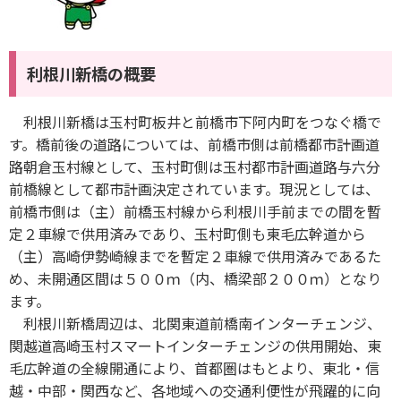
利根川新橋の概要
利根川新橋は玉村町板井と前橋市下阿内町をつなぐ橋で
す。橋前後の道路については、前橋市側は前橋都市計画道
路朝倉玉村線として、玉村町側は玉村都市計画道路与六分
前橋線として都市計画決定されています。現況としては、
前橋市側は（主）前橋玉村線から利根川手前までの間を暫
定２車線で供用済みであり、玉村町側も東毛広幹道から
（主）高崎伊勢崎線までを暫定２車線で供用済みであるた
め、未開通区間は５００ｍ（内、橋梁部２００ｍ）となり
ます。
利根川新橋周辺は、北関東道前橋南インターチェンジ、
関越道高崎玉村スマートインターチェンジの供用開始、東
毛広幹道の全線開通により、首都圏はもとより、東北・信
越・中部・関西など、各地域への交通利便性が飛躍的に向