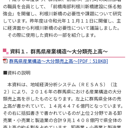
の職員を会員として、「前橋南部利根川新橋建設に係る勉
強会」を開催し、利根川新橋の必要性や課題について研究
しています。昨年度は令和元年１１月１１日に開催し、主
に経済面から利根川新橋の必要性について議論しました。
その際に使用した資料の一部を紹介します。
資料１．群馬県産業構造～大分類売上高～
群馬県産業構造～大分類売上高～[PDF：518KB]
■資料の説明
本資料は、地域経済分析システム（ＲＥＳＡＳ）（注
２）により、２０１６年の群馬県における産業構造の大分
類売上高を示したものとなります。左上に群馬県全体の売
上高が書かれていて、１４兆４４７６億円となっています。
その右に括弧書きで書かれているのが上位２分野である卸
売業・小売業と製造業の合計９兆１４０８億円で県全体の
売上高の約６割を占めています。卸売業・小売業と製造業