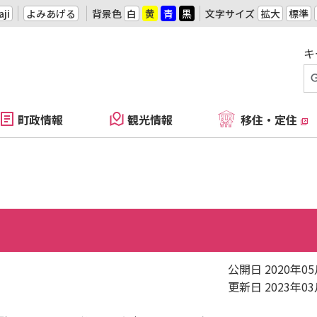
ji
よみあげる
背景色
白
黄
青
黒
文字サイズ
拡大
標準
キ
町政情報
観光情報
移住・定住
公開日 2020年0
更新日 2023年0