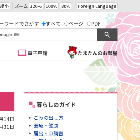
縮小
ズーム
120%
100%
80%
Foreign Language
ーワードでさがす
すべて
ページ
PDF
電子申請
たまたんのお部屋
暮らしのガイド
ごみの出し方
5月14日
医療・健康
3月31日
届出・申請書