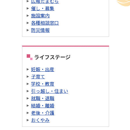
広報たまむら
催し・募集
施設案内
各種相談窓口
防災情報
ライフステージ
妊娠・出産
子育て
学校・教育
引っ越し・住まい
就職・退職
結婚・離婚
老後・介護
おくやみ