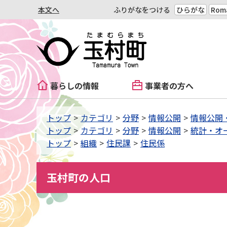
本文へ
ふりがなをつける
ひらがな
Roma
暮らしの情報
事業者の方へ
トップ
カテゴリ
分野
情報公開
情報公開
トップ
カテゴリ
分野
情報公開
統計・オ
トップ
組織
住民課
住民係
玉村町の人口