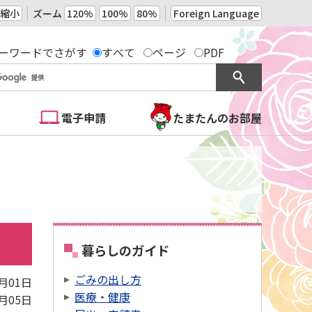
縮小
ズーム
120%
100%
80%
Foreign Language
ーワードでさがす
すべて
ページ
PDF
電子申請
たまたんのお部屋
暮らしのガイド
ごみの出し方
2月01日
医療・健康
8月05日