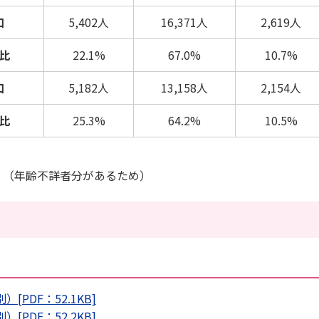
口
5,402人
16,371人
2,619人
比
22.1%
67.0%
10.7%
口
5,182人
13,158人
2,154人
比
25.3%
64.2%
10.5%
。（年齢不詳者分があるため）
PDF：52.1KB]
PDF：52.2KB]