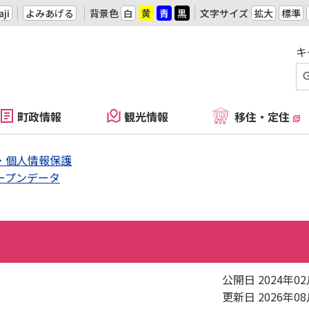
ji
よみあげる
背景色
白
黄
青
黒
文字サイズ
拡大
標準
キ
町政情報
観光情報
移住・定住
・個人情報保護
ープンデータ
公開日 2024年0
更新日 2026年0