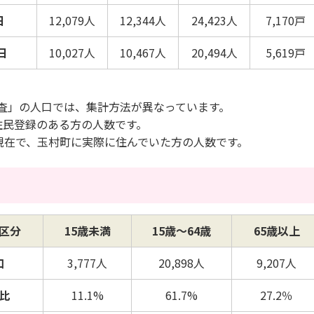
日
12,079人
12,344人
24,423人
7,170戸
日
10,027人
10,467人
20,494人
5,619戸
査」の人口では、集計方法が異なっています。
住民登録のある方の人数です。
現在で、玉村町に実際に住んでいた方の人数です。
区分
15歳未満
15歳～64歳
65歳以上
口
3,777人
20,898人
9,207人
比
11.1%
61.7%
27.2％