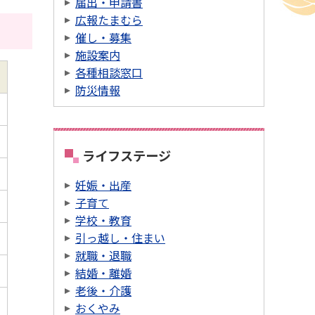
届出・申請書
広報たまむら
催し・募集
施設案内
各種相談窓口
防災情報
ライフステージ
妊娠・出産
子育て
学校・教育
引っ越し・住まい
就職・退職
結婚・離婚
老後・介護
おくやみ