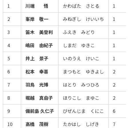
1
川端 悟
かわばた さとる
1
2
峯岸 敬一
みねぎし けいいち
1
3
笛木 美登利
ふえき みどり
1
4
嶋田 由紀子
しまだ ゆきこ
1
5
井上 景子
いのうえ けいこ
1
6
松本 幸喜
まつもと ゆきよし
2
7
羽鳥 光博
はとり みつひろ
2
8
堀越 真由子
ほりこし まゆこ
2
9
備前島 久仁子
びぜんじま くにこ
6
10
髙橋 茂樹
たかはし しげき
7