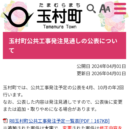
アクセ
サイト内検索
玉村町公共工事発注見通しの公表につい
て
公開日 2024年04月01日
更新日 2026年04月01日
玉村町では、公共工事発注予定の公表を4月、10月の年2回
行います。
なお、公表した内容は発注見通しですので、公表後に変更
または追加・取りやめになる場合があります。
R8玉村町公共工事発注予定一覧表[PDF：167KB]
※
追加
された案件は
太字
で、
変更
された案件は
修正内容を