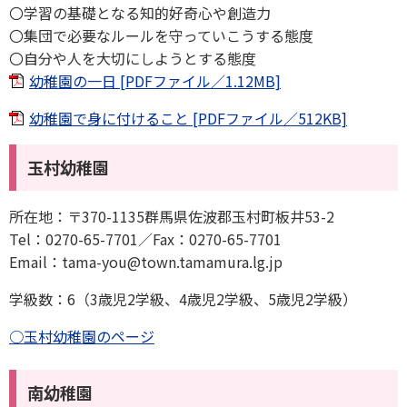
〇学習の基礎となる知的好奇心や創造力
〇集団で必要なルールを守っていこうする態度
〇自分や人を大切にしようとする態度
幼稚園の一日 [PDFファイル／1.12MB]
幼稚園で身に付けること [PDFファイル／512KB]
玉村幼稚園
所在地：〒370-1135群馬県佐波郡玉村町板井53-2
Tel：0270-65-7701／Fax：0270-65-7701
Email：tama-you@town.tamamura.lg.jp
学級数：6（3歳児2学級、4歳児2学級、5歳児2学級）
○玉村幼稚園のページ
南幼稚園