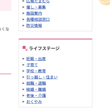
広報たまむら
催し・募集
施設案内
各種相談窓口
防災情報
なくな
ライフステージ
妊娠・出産
子育て
学校・教育
引っ越し・住まい
就職・退職
結婚・離婚
老後・介護
おくやみ