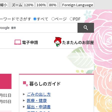
縮小
ズーム
120%
100%
80%
Foreign Language
ーワードでさがす
すべて
ページ
PDF
電子申請
たまたんのお部屋
暮らしのガイド
ごみの出し方
7月01日
医療・健康
9月05日
届出・申請書