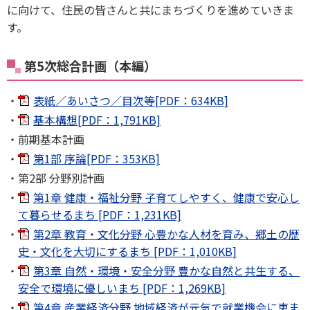
に向けて、住民の皆さんと共にまちづくりを進めていきま
す。
第5次総合計画（本編）
表紙／あいさつ／目次等[PDF：634KB]
基本構想[PDF：1,791KB]
前期基本計画
第1部 序論[PDF：353KB]
第2部 分野別計画
第1章 健康・福祉分野 子育てしやすく、健康で安心し
て暮らせるまち [PDF：1,231KB]
第2章 教育・文化分野 心豊かな人材を育み、郷土の歴
史・文化を大切にするまち [PDF：1,010KB]
第3章 自然・環境・安全分野 豊かな自然と共生する、
安全で環境に優しいまち [PDF：1,269KB]
第4章 産業経済分野 地域経済が元気で就業機会に恵ま