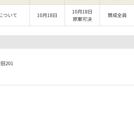
10月18日
について
10月18日
賛成全員
原案可決
田201