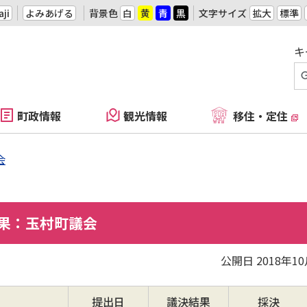
ji
よみあげる
背景色
白
黄
青
黒
文字サイズ
拡大
標準
キ
町政情報
観光情報
移住・定住
会
結果：玉村町議会
公開日 2018年1
提出日
議決結果
採決