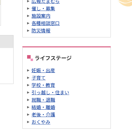
広報たまむら
催し・募集
施設案内
各種相談窓口
防災情報
ライフステージ
妊娠・出産
子育て
学校・教育
引っ越し・住まい
就職・退職
結婚・離婚
老後・介護
おくやみ