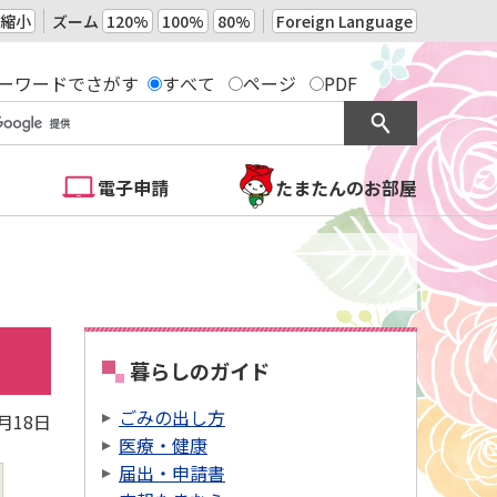
縮小
ズーム
120%
100%
80%
Foreign Language
ーワードでさがす
すべて
ページ
PDF
電子申請
たまたんのお部屋
暮らしのガイド
ごみの出し方
0月18日
医療・健康
届出・申請書