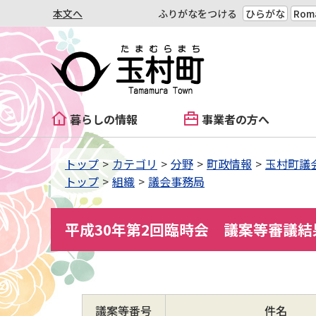
本文へ
ふりがなをつける
ひらがな
Roma
暮らしの情報
事業者の方へ
トップ
カテゴリ
分野
町政情報
玉村町議
トップ
組織
議会事務局
平成30年第2回臨時会 議案等審議
議案等番号
件名