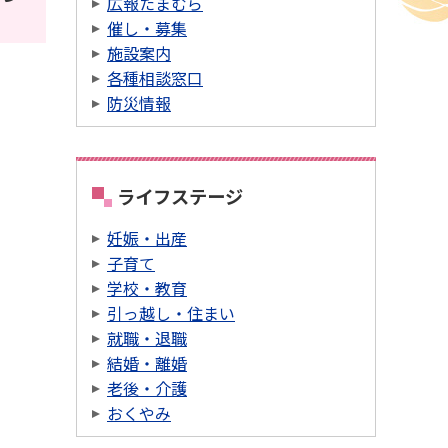
広報たまむら
催し・募集
施設案内
各種相談窓口
防災情報
ライフステージ
妊娠・出産
子育て
学校・教育
引っ越し・住まい
就職・退職
結婚・離婚
老後・介護
おくやみ