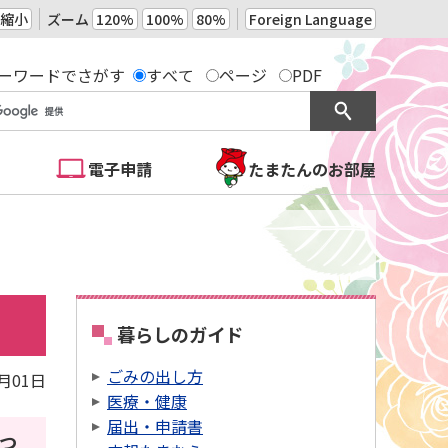
縮小
ズーム
120%
100%
80%
Foreign Language
ーワードでさがす
すべて
ページ
PDF
電子申請
たまたんのお部屋
暮らしのガイド
ごみの出し方
4月01日
医療・健康
届出・申請書
つ