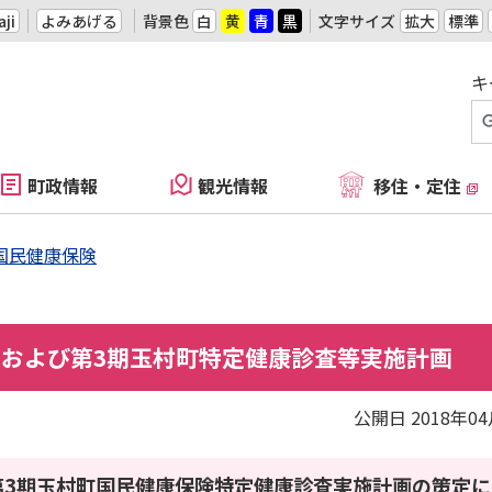
ji
よみあげる
背景色
白
黄
青
黒
文字サイズ
拡大
標準
キ
町政情報
観光情報
移住・定住
国民健康保険
および第3期玉村町特定健康診査等実施計画
公開日 2018年0
第3期玉村町国民健康保険特定健康診査実施計画の策定に