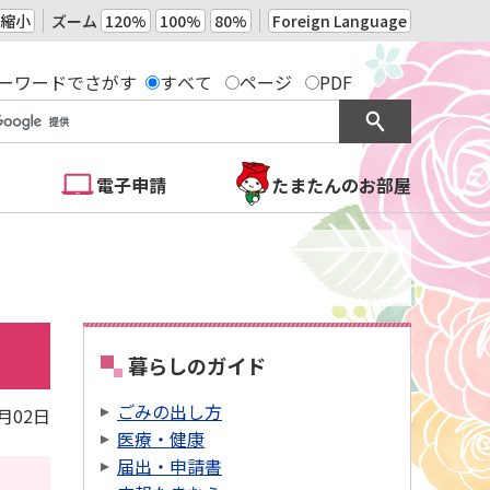
縮小
ズーム
120%
100%
80%
Foreign Language
ーワードでさがす
すべて
ページ
PDF
電子申請
たまたんのお部屋
暮らしのガイド
ごみの出し方
3月02日
医療・健康
届出・申請書