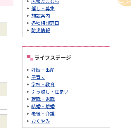
広報たまむら
催し・募集
施設案内
各種相談窓口
防災情報
ライフステージ
妊娠・出産
子育て
学校・教育
引っ越し・住まい
就職・退職
結婚・離婚
老後・介護
おくやみ