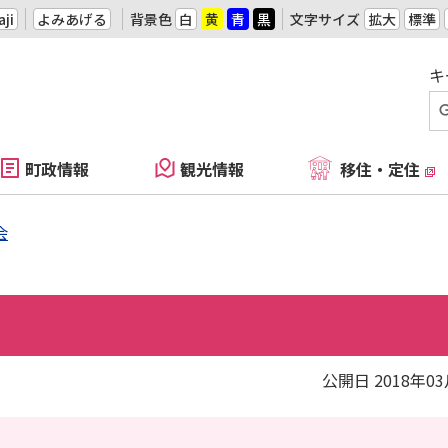
ji
よみあげる
背景色
白
黄
青
黒
文字サイズ
拡大
標準
キ
町政情報
観光情報
移住・定住
会
公開日 2018年0