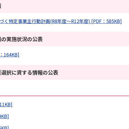
画
定事業主行動計画(R8年度～R12年度) [PDF：585KB]
組の実施状況の公表
164KB]
業選択に資する情報の公表
1KB]
KB]
KB]