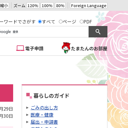
縮小
ズーム
120%
100%
80%
Foreign Language
ーワードでさがす
すべて
ページ
PDF
電子申請
たまたんのお部屋
暮らしのガイド
ごみの出し方
8月29日
医療・健康
6月30日
届出・申請書