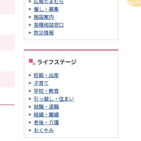
広報たまむら
催し・募集
施設案内
各種相談窓口
防災情報
ライフステージ
妊娠・出産
子育て
学校・教育
引っ越し・住まい
就職・退職
結婚・離婚
老後・介護
おくやみ