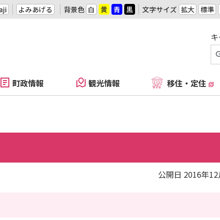
ji
よみあげる
背景色
白
黄
青
黒
文字サイズ
拡大
標準
キ
町政情報
観光情報
移住・定住
公開日 2016年1