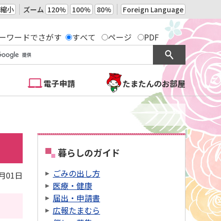
縮小
ズーム
120%
100%
80%
Foreign Language
ーワードでさがす
すべて
ページ
PDF
電子申請
たまたんのお部屋
暮らしのガイド
ごみの出し方
2月01日
医療・健康
届出・申請書
広報たまむら