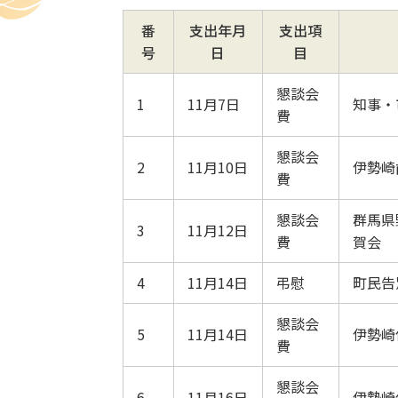
番
支出年月
支出項
号
日
目
懇談会
1
11月7日
知事・
費
懇談会
2
11月10日
伊勢崎
費
懇談会
群馬県
3
11月12日
費
賀会
4
11月14日
弔慰
町民告
懇談会
5
11月14日
伊勢崎
費
懇談会
6
11月16日
伊勢崎