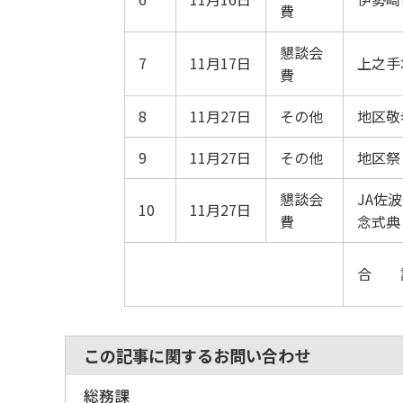
費
懇談会
7
11月17日
上之手
費
8
11月27日
その他
地区敬
9
11月27日
その他
地区祭
懇談会
JA佐
10
11月27日
費
念式典
合 
この記事に関するお問い合わせ
総務課