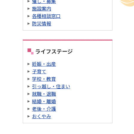
催し・募集
施設案内
各種相談窓口
防災情報
ライフステージ
妊娠・出産
子育て
学校・教育
引っ越し・住まい
就職・退職
結婚・離婚
老後・介護
おくやみ