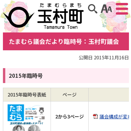
アクセ
サイト内検索
たまむら議会だより臨時号：玉村町議会
公開日 2015年11月16日
2015年臨時号
2015年臨時号表紙
ページ
2から3ページ
議会構成が変わり