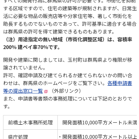
すべての開発行為に群馬県の許可が必要です。市街化を抑制
する区域ですので、住宅の建築等が規制されますが、日常生
活に必要な物品の販売店等や分家住宅等、著しく市街化を
助長するものでないものであって、許可基準に適合する場合
は群馬県の許可を得て建築できるものもあります。
（注）用途指定の無い地域（市街化調整区域）は、容積率
200％ 建ペイ率70％です。
開発や建築に関しましては、玉村町は群馬県より権限が移
譲されていません。
許可、確認申請及び建てられるか建てられないかの問い合
わせは、群馬県のホームページをご覧下さい。
各種申請書
等の提出窓口一覧
（外部リンク）
また、申請書等書類の事務処理については下記のとおりで
す。
前橋土木事務所処理
開発面積10,000平方メートル未
開発面積10,000平方メートル以
県庁処理