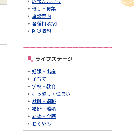
広報たまむら
催し・募集
施設案内
各種相談窓口
防災情報
ライフステージ
妊娠・出産
子育て
学校・教育
引っ越し・住まい
就職・退職
結婚・離婚
老後・介護
おくやみ