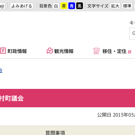
ji
よみあげる
背景色
白
黄
青
黒
文字サイズ
拡大
標準
キ
町政情報
観光情報
移住・定住
会
村町議会
公開日 2015年0
質問事項