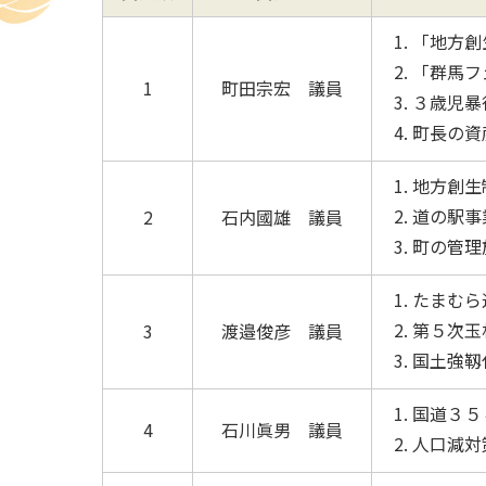
「地方創
「群馬フ
1
町田宗宏 議員
３歳児暴
町長の資
地方創生
道の駅事
2
石内國雄 議員
町の管理
たまむら
第５次玉
3
渡邉俊彦 議員
国土強靱
国道３５
4
石川眞男 議員
人口減対