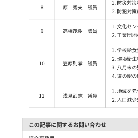
防災対策
8
原 秀夫 議員
防犯対策
文化セン
9
高橋茂樹 議員
工業団地
学校給食
環境衛生
10
笠原則孝 議員
八月末の
道の駅の
地域を元
11
浅見武志 議員
人口減少
この記事に関するお問い合わせ