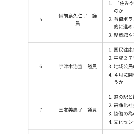
「住みや
のか
備前島久仁子 議
有償ボラ
5
員
的に進め
児童館や
国民健康
平成２７
6
宇津木治宣 議員
地域公民
４月に開
うか
道の駅と
高齢化社
7
三友美惠子 議員
協働の為
文化セン