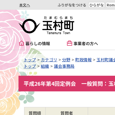
本文へ
ふりがなをつける
ひらがな
Roma
暮らしの情報
事業者の方へ
トップ
カテゴリ
分野
町政情報
玉村町議
トップ
組織
議会事務局
平成26年第4回定例会 一般質問：玉
質問順
質問者