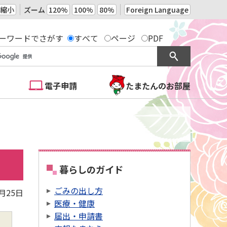
縮小
ズーム
120%
100%
80%
Foreign Language
ーワードでさがす
すべて
ページ
PDF
電子申請
たまたんのお部屋
暮らしのガイド
ごみの出し方
5月25日
医療・健康
届出・申請書