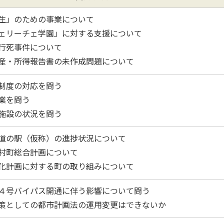
生」のための事業について
ェリーチェ学園」に対する支援について
行死事件について
産・所得報告書の未作成問題について
制度の対応を問う
業を問う
施設の状況を問う
道の駅（仮称）の進捗状況について
村町総合計画について
化計画に対する町の取り組みについて
４号バイパス開通に伴う影響について問う
策としての都市計画法の運用変更はできないか