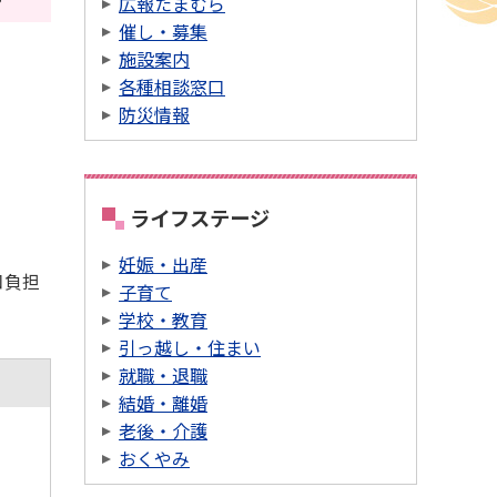
広報たまむら
催し・募集
施設案内
各種相談窓口
防災情報
ライフステージ
妊娠・出産
口負担
子育て
学校・教育
引っ越し・住まい
就職・退職
結婚・離婚
老後・介護
おくやみ