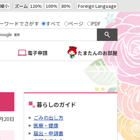
縮小
ズーム
120%
100%
80%
Foreign Language
ーワードでさがす
すべて
ページ
PDF
電子申請
たまたんのお部屋
暮らしのガイド
ごみの出し方
3月20日
医療・健康
届出・申請書
。