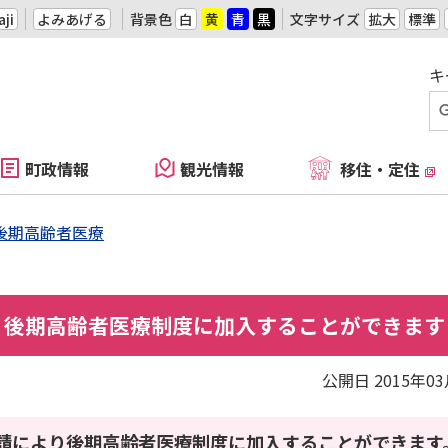
ji
よみあげる
背景色
白
黄
青
黒
文字サイズ
拡大
標準
キ
町政情報
観光情報
移住・定住
後期高齢者医療
、後期高齢者医療制度に加入することができます
公開日 2015年0
申請により後期高齢者医療制度に加入することができます