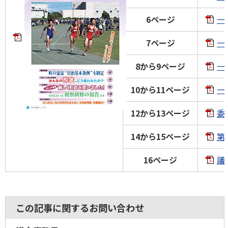
6ページ
一
7ページ
一
8から9ページ
一
10から11ページ
一
12から13ページ
委
14から15ページ
第
16ページ
議
この記事に関するお問い合わせ