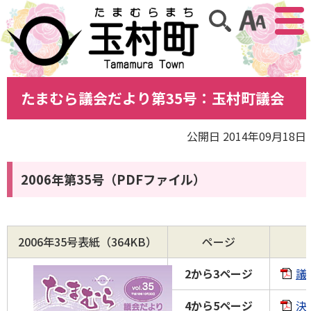
アクセ
サイト内検索
たまむら議会だより第35号：玉村町議会
公開日 2014年09月18日
2006年第35号（PDFファイル）
2006年35号表紙（364KB）
ページ
2から3ページ
議
4から5ページ
決