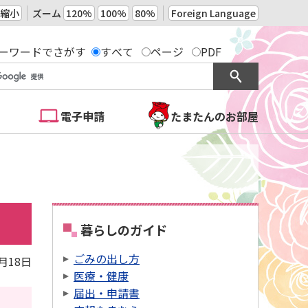
縮小
ズーム
120%
100%
80%
Foreign Language
ーワードでさがす
すべて
ページ
PDF
電子申請
たまたんのお部屋
暮らしのガイド
ごみの出し方
9月18日
医療・健康
届出・申請書