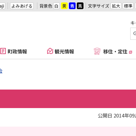
ji
よみあげる
背景色
白
黄
青
黒
文字サイズ
拡大
標準
キ
町政情報
観光情報
移住・定住
会
公開日 2014年0