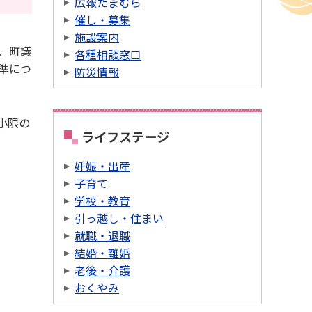
広報たまむら
催し・募集
施設案内
、町議
各種相談窓口
準につ
防災情報
小限の
ライフステージ
妊娠・出産
子育て
学校・教育
引っ越し・住まい
就職・退職
結婚・離婚
老後・介護
おくやみ