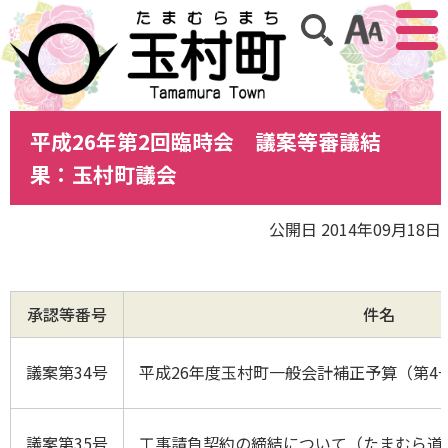
アクセ
サイト内検索
平成26年第2回臨時会 議案等審議結
果：玉村町議会
公開日 2014年09月18日
承認等番号
件名
議案第34号
平成26年度玉村町一般会計補正予算（第4
議案第35号
工事請負契約の締結について（たまむら道