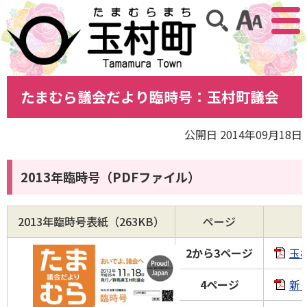
アクセ
サイト内検索
たまむら議会だより臨時号：玉村町議会
公開日 2014年09月18日
2013年臨時号（PDFファイル）
2013年臨時号表紙（263KB）
ページ
2から3ページ
玉
4ページ
新